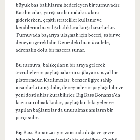
büyük bas balıklarını hedefleyen bir turnuvadır.
Katılımcılar, yarışma alanındaki sulara
giderlerken, çeşitli stratejiler kullanır ve
kendilerini bu vahşi balıklara karşı hazırlarlar.
Turnuvada başarıya ulaşmak için beceri, sabır ve
deneyim gereklidir. Denizdeki bu mücadele,
adrenalin dolu bir macera sunar.
Bu turnuva, balıkçıların bir araya gelerek
tecrübelerini paylaşmalarını sağlayan sosyal bir
platformdur. Katılımcılar, benzer ilgiye sahip
insanlarla tanışabilir, deneyimlerini paylaşabilir ve
yeni dostluklar kurabilirler. Big Bass Bonanza'da
kazanan olmak kadar, paylaşılan hikayeler ve
yapılan bağlantılar da unutulmaz anıların bir
parçasıdır.
Big Bass Bonanza aynı zamanda doğa ve çevre