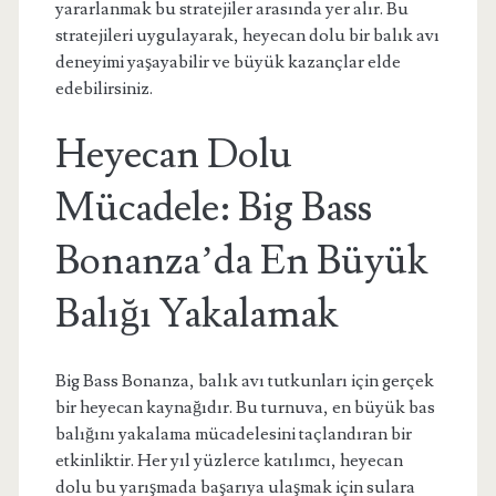
yararlanmak bu stratejiler arasında yer alır. Bu
stratejileri uygulayarak, heyecan dolu bir balık avı
deneyimi yaşayabilir ve büyük kazançlar elde
edebilirsiniz.
Heyecan Dolu
Mücadele: Big Bass
Bonanza’da En Büyük
Balığı Yakalamak
Big Bass Bonanza, balık avı tutkunları için gerçek
bir heyecan kaynağıdır. Bu turnuva, en büyük bas
balığını yakalama mücadelesini taçlandıran bir
etkinliktir. Her yıl yüzlerce katılımcı, heyecan
dolu bu yarışmada başarıya ulaşmak için sulara