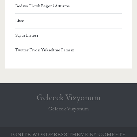
Bedava Tiktok Beğeni Arttırma
Liste
Sayfa Listesi
Twitter Favori Yükseltme Parasız
Gelecek Vizyonum
Gelecek Vizyonum
IGNITE WORDPRESS THEME
BY COMPETE