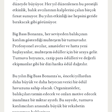
düzeyde büyüyor. Her yıl düzenlenen bu prestijli
etkinlik, balık avcılarının kalplerini çalan birçok
fırsat sunuyor. Bu yılın etkinliği ise hepsini geride
bırakacak gibi görünüyor.
Big Bass Bonanza, her seviyeden balıkçının
katılım gösterdiği muhteşem bir turnuvadır.
Profesyonel avcılar, amatörler ve hatta yeni
başlayanlar, muhteşem ödüller için bir araya gelir.
Turnuva boyunca, cazip para ödülleri ve değerli
ekipmanlar gibi bir dizi harika ödül dağıtılır.
Bu yılın Big Bass Bonanza'sı, önceki yıllardan
daha büyük ve daha heyecan verici bir ödül
havuzuna sahip olacak. Organizatörler,
balıkçıları tatmin edecek ve onları motive edecek
inanılmaz bir miktar ayırdı. Bu sayede, turnuva
katılımcıları arasında büyük bir rekabetin