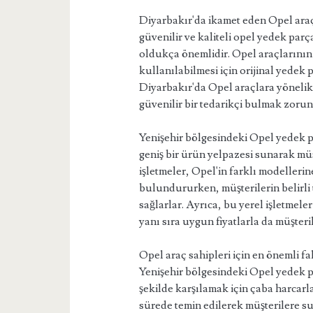
Diyarbakır'da ikamet eden Opel araç
güvenilir ve kaliteli opel yedek par
oldukça önemlidir. Opel araçlarını
kullanılabilmesi için orijinal yedek 
Diyarbakır'da Opel araçlara yönelik 
güvenilir bir tedarikçi bulmak zoru
Yenişehir bölgesindeki Opel yedek 
geniş bir ürün yelpazesi sunarak müş
işletmeler, Opel'in farklı modelleri
bulundururken, müşterilerin belirli t
sağlarlar. Ayrıca, bu yerel işletmele
yanı sıra uygun fiyatlarla da müşteril
Opel araç sahipleri için en önemli fak
Yenişehir bölgesindeki Opel yedek par
şekilde karşılamak için çaba harcarl
sürede temin edilerek müşterilere su