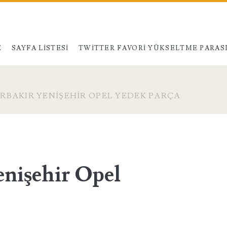
E
SAYFA LISTESI
TWITTER FAVORI YÜKSELTME PARAS
RBAKIR YENIŞEHIR OPEL YEDEK PARÇA
enişehir Opel