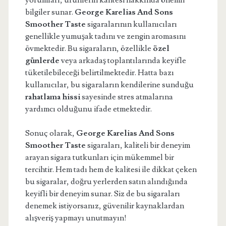
yorumları, ürünlerin kalitesi hakkında önemli
bilgiler sunar.
George Karelias And Sons
Smoother Taste
sigaralarının kullanıcıları
genellikle yumuşak tadını ve zengin aromasını
övmektedir. Bu sigaraların, özellikle
özel
günlerde
veya arkadaş toplantılarında keyifle
tüketilebileceği belirtilmektedir. Hatta bazı
kullanıcılar, bu sigaraların kendilerine sunduğu
rahatlama hissi
sayesinde stres atmalarına
yardımcı olduğunu ifade etmektedir.
Sonuç olarak,
George Karelias And Sons
Smoother Taste
sigaraları, kaliteli bir deneyim
arayan sigara tutkunları için mükemmel bir
tercihtir. Hem tadı hem de kalitesi ile dikkat çeken
bu sigaralar, doğru yerlerden satın alındığında
keyifli bir deneyim sunar. Siz de bu sigaraları
denemek istiyorsanız, güvenilir kaynaklardan
alışveriş yapmayı unutmayın!