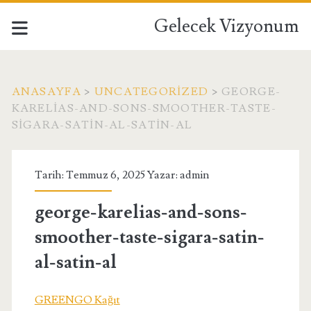
Gelecek Vizyonum
ANASAYFA
>
UNCATEGORIZED
>
GEORGE-
KARELIAS-AND-SONS-SMOOTHER-TASTE-
SIGARA-SATIN-AL-SATIN-AL
Tarih: Temmuz 6, 2025 Yazar:
admin
george-karelias-and-sons-
smoother-taste-sigara-satin-
al-satin-al
GREENGO Kağıt