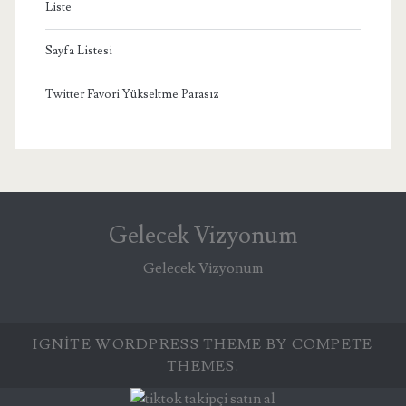
Liste
Sayfa Listesi
Twitter Favori Yükseltme Parasız
Gelecek Vizyonum
Gelecek Vizyonum
IGNITE WORDPRESS THEME
BY COMPETE
THEMES.