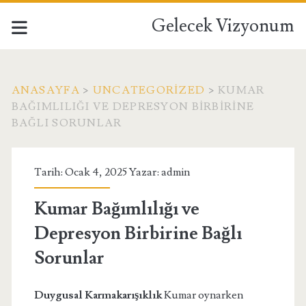
Gelecek Vizyonum
ANASAYFA
>
UNCATEGORIZED
>
KUMAR
BAĞIMLILIĞI VE DEPRESYON BIRBIRINE
BAĞLI SORUNLAR
Tarih: Ocak 4, 2025 Yazar:
admin
Kumar Bağımlılığı ve
Depresyon Birbirine Bağlı
Sorunlar
Duygusal Karmakarışıklık
Kumar oynarken