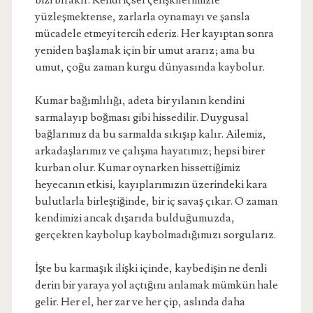
bizi bırakır. Kendi içsel çelişkilerimizle
yüzleşmektense, zarlarla oynamayı ve şansla
mücadele etmeyi tercih ederiz. Her kayıptan sonra
yeniden başlamak için bir umut ararız; ama bu
umut, çoğu zaman kurgu dünyasında kaybolur.
Kumar bağımlılığı, adeta bir yılanın kendini
sarmalayıp boğması gibi hissedilir. Duygusal
bağlarımız da bu sarmalda sıkışıp kalır. Ailemiz,
arkadaşlarımız ve çalışma hayatımız; hepsi birer
kurban olur. Kumar oynarken hissettiğimiz
heyecanın etkisi, kayıplarımızın üzerindeki kara
bulutlarla birleştiğinde, bir iç savaş çıkar. O zaman
kendimizi ancak dışarıda bulduğumuzda,
gerçekten kaybolup kaybolmadığımızı sorgularız.
İşte bu karmaşık ilişki içinde, kaybedişin ne denli
derin bir yaraya yol açtığını anlamak mümkün hale
gelir. Her el, her zar ve her çip, aslında daha