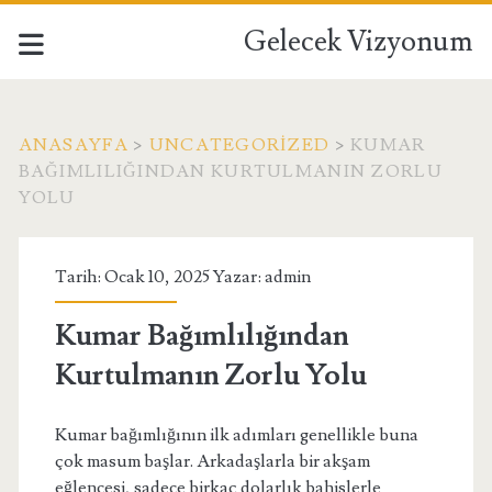
Gelecek Vizyonum
ANASAYFA
>
UNCATEGORIZED
>
KUMAR
BAĞIMLILIĞINDAN KURTULMANIN ZORLU
YOLU
Tarih: Ocak 10, 2025 Yazar:
admin
Kumar Bağımlılığından
Kurtulmanın Zorlu Yolu
Kumar bağımlığının ilk adımları genellikle buna
çok masum başlar. Arkadaşlarla bir akşam
eğlencesi, sadece birkaç dolarlık bahislerle