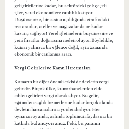
geliştiricilerine kadar, bu sektördeki çok çeşitli
işler, yerel ekonomilere canlılık katıyor.
Düşünsenize, bir casino açıldığında etrafındaki
restoranlar, oteller ve mağazalar da ne kadar
kazanç sağlıyor! Yerel işletmelerin büyümesine ve
yeni fırsatlar doğmasına neden oluyor. Böylelikle,
kumar yalnızca bir eğlence değil, aynı zamanda
ekonomik bir canlanma aracı.
Vergi Gelirleri ve Kamu Harcamaları
Kumarın bir diğer önemli etkisi de devletin vergi
geliridir. Birçok ülke, kumarhanelerden elde
edilen gelirleri vergi olarak alıyor. Bu gelir,
eğitimden sağlık hizmetlerine kadar birçok alanda
devletin harcamalarına yönlendiriliyor. Her
oynanan oyunda, aslında toplumun faydasına bir
katkıda bulunuyorsunuz. Peki, bu paranın