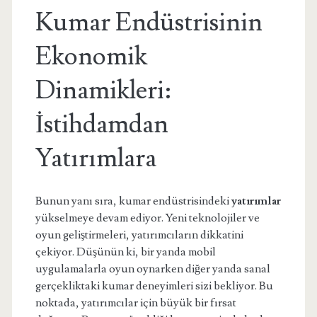
Kumar Endüstrisinin
Ekonomik
Dinamikleri:
İstihdamdan
Yatırımlara
Bunun yanı sıra, kumar endüstrisindeki
yatırımlar
yükselmeye devam ediyor. Yeni teknolojiler ve
oyun geliştirmeleri, yatırımcıların dikkatini
çekiyor. Düşünün ki, bir yanda mobil
uygulamalarla oyun oynarken diğer yanda sanal
gerçekliktaki kumar deneyimleri sizi bekliyor. Bu
noktada, yatırımcılar için büyük bir fırsat