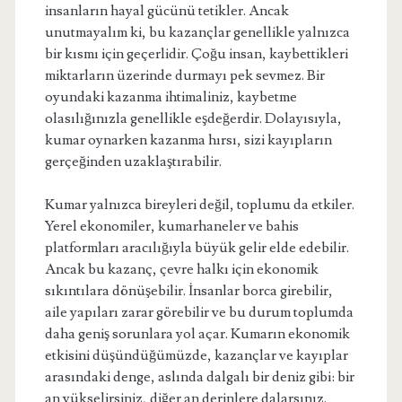
insanların hayal gücünü tetikler. Ancak
unutmayalım ki, bu kazançlar genellikle yalnızca
bir kısmı için geçerlidir. Çoğu insan, kaybettikleri
miktarların üzerinde durmayı pek sevmez. Bir
oyundaki kazanma ihtimaliniz, kaybetme
olasılığınızla genellikle eşdeğerdir. Dolayısıyla,
kumar oynarken kazanma hırsı, sizi kayıpların
gerçeğinden uzaklaştırabilir.
Kumar yalnızca bireyleri değil, toplumu da etkiler.
Yerel ekonomiler, kumarhaneler ve bahis
platformları aracılığıyla büyük gelir elde edebilir.
Ancak bu kazanç, çevre halkı için ekonomik
sıkıntılara dönüşebilir. İnsanlar borca girebilir,
aile yapıları zarar görebilir ve bu durum toplumda
daha geniş sorunlara yol açar. Kumarın ekonomik
etkisini düşündüğümüzde, kazançlar ve kayıplar
arasındaki denge, aslında dalgalı bir deniz gibi: bir
an yükselirsiniz, diğer an derinlere dalarsınız.