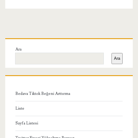
Birincil
Yan
Ara
Ara
Menü
Bedava Tiktok Beğeni Arttırma
Liste
Sayfa Listesi
Twitter Favori Yükseltme Parasız