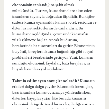
ekonominin canlandığına şahit olmak
mümkündür. Turizm, kumarhanelere akın eden
insanların sayısıyla doğrudan ilişkilidir. Bu kişiler
sadece kumar oynamakla kalmaz; otel, restoran ve
diğer hizmet sektörlerini de canlandırır. Bir
kumarhane açıldığında, çevresindeki esnafın
yüzü gülmeye başlar. Ancak bu durum,
beraberinde bazı sorunları da getirir. Ekonominin
bu yönü, bireylerin kumar bağımlılığı gibi sosyal
problemleri beraberinde getiriyor. Yani, kumarın
sunduğu ekonomik faydalar, bazı bireyler için
büyük kayıplara yol açabiliyor.
Tahmin edilmeyen sonuçlar nelerdir?
Kumarın
etkileri dalga dalga yayılır. Ekonomik kazançlar,
bazı insanları kumar oynamaya yönlendirirken,
diğerleri kayıplar yaşar. İşte burada kumarın
ekonomik dengede nasıl bir yer kapladığı sorusu