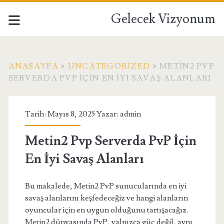
Gelecek Vizyonum
ANASAYFA
>
UNCATEGORIZED
>
METIN2 PVP
SERVERDA PVP İÇIN EN İYI SAVAŞ ALANLARI
Tarih: Mayıs 8, 2025 Yazar:
admin
Metin2 Pvp Serverda PvP İçin
En İyi Savaş Alanları
Bu makalede, Metin2 PvP sunucularında en iyi
savaş alanlarını keşfedeceğiz ve hangi alanların
oyuncular için en uygun olduğunu tartışacağız.
Metin2 dünyasında PvP, yalnızca güç değil, aynı