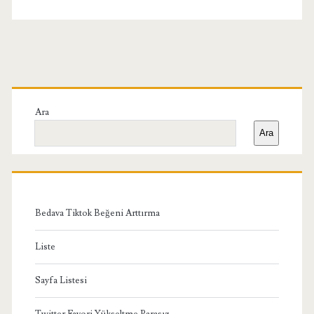
Birincil
Yan
Ara
Ara
Menü
Bedava Tiktok Beğeni Arttırma
Liste
Sayfa Listesi
Twitter Favori Yükseltme Parasız