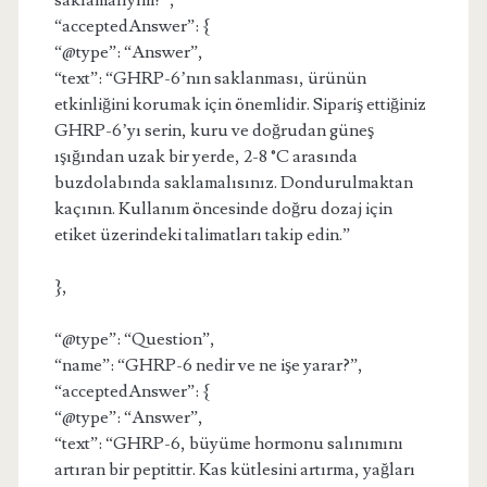
saklamalıyım?”,
“acceptedAnswer”: {
“@type”: “Answer”,
“text”: “GHRP-6’nın saklanması, ürünün
etkinliğini korumak için önemlidir. Sipariş ettiğiniz
GHRP-6’yı serin, kuru ve doğrudan güneş
ışığından uzak bir yerde, 2-8 °C arasında
buzdolabında saklamalısınız. Dondurulmaktan
kaçının. Kullanım öncesinde doğru dozaj için
etiket üzerindeki talimatları takip edin.”
},
“@type”: “Question”,
“name”: “GHRP-6 nedir ve ne işe yarar?”,
“acceptedAnswer”: {
“@type”: “Answer”,
“text”: “GHRP-6, büyüme hormonu salınımını
artıran bir peptittir. Kas kütlesini artırma, yağları