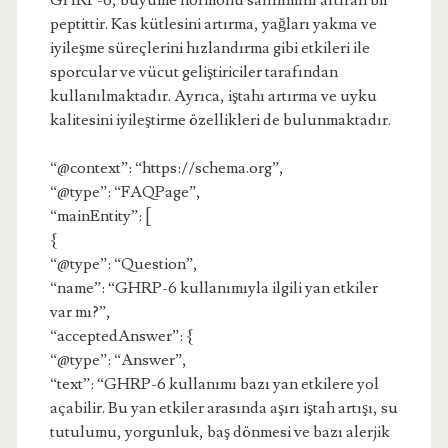
GHRP-6, büyüme hormonu salınımını artıran bir
peptittir. Kas kütlesini artırma, yağları yakma ve
iyileşme süreçlerini hızlandırma gibi etkileri ile
sporcular ve vücut geliştiriciler tarafından
kullanılmaktadır. Ayrıca, iştahı artırma ve uyku
kalitesini iyileştirme özellikleri de bulunmaktadır.
“@context”: “https://schema.org”,
“@type”: “FAQPage”,
“mainEntity”: [
{
“@type”: “Question”,
“name”: “GHRP-6 kullanımıyla ilgili yan etkiler
var mı?”,
“acceptedAnswer”: {
“@type”: “Answer”,
“text”: “GHRP-6 kullanımı bazı yan etkilere yol
açabilir. Bu yan etkiler arasında aşırı iştah artışı, su
tutulumu, yorgunluk, baş dönmesi ve bazı alerjik