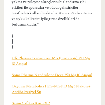
yakma ve iyileşme süreçlerini hızlandırma gibi
etkileri ile sporcular ve vücut geliştiriciler
tarafından kullanılmaktadır. Ayrıca, iştahı artırma
ve uyku kalitesini iyileştirme özellikleri de
bulunmaktadır.”
}
]
}
Ufc Pharma Testosteron Mix (Sustanon) 350 Mg
10 Ampul
Soma Pharma Nandrolone Deca 250 Mg 10 Ampul
Oxydine Metabolics PEG-MGF 10 Mg 5 Flakon +
Anti̇i̇bakteri̇yel Su
Sarms Saf Kas Kürü #1.2