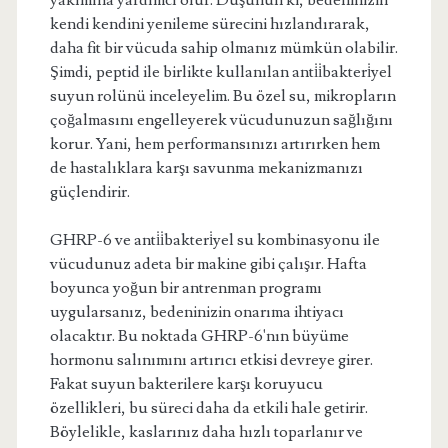
yakımına yardımcı olur. Düşünün ki, bedeninizin
kendi kendini yenileme sürecini hızlandırarak,
daha fit bir vücuda sahip olmanız mümkün olabilir.
Şimdi, peptid ile birlikte kullanılan anti̇i̇bakteri̇yel
suyun rolünü inceleyelim. Bu özel su, mikropların
çoğalmasını engelleyerek vücudunuzun sağlığını
korur. Yani, hem performansınızı artırırken hem
de hastalıklara karşı savunma mekanizmanızı
güçlendirir.
GHRP-6 ve anti̇i̇bakteri̇yel su kombinasyonu ile
vücudunuz adeta bir makine gibi çalışır. Hafta
boyunca yoğun bir antrenman programı
uygularsanız, bedeninizin onarıma ihtiyacı
olacaktır. Bu noktada GHRP-6'nın büyüme
hormonu salınımını artırıcı etkisi devreye girer.
Fakat suyun bakterilere karşı koruyucu
özellikleri, bu süreci daha da etkili hale getirir.
Böylelikle, kaslarınız daha hızlı toparlanır ve