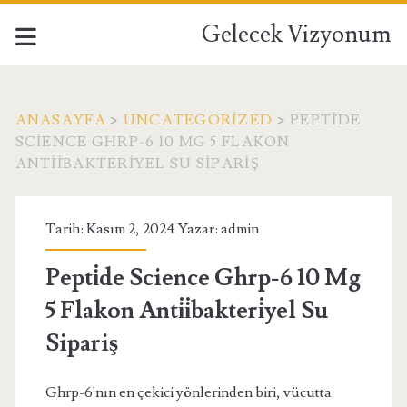
Gelecek Vizyonum
ANASAYFA
>
UNCATEGORIZED
>
PEPTİDE
SCIENCE GHRP-6 10 MG 5 FLAKON
ANTİİBAKTERİYEL SU SIPARIŞ
Tarih: Kasım 2, 2024 Yazar:
admin
Pepti̇de Science Ghrp-6 10 Mg
5 Flakon Anti̇i̇bakteri̇yel Su
Sipariş
Ghrp-6'nın en çekici yönlerinden biri, vücutta