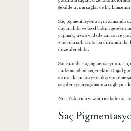
görünüm sağlar. Özel olarak formül
şekilde uyum sağlar ve hiç kimseni
Saç pigmentasyonu aynı zamanda uzu
dayanabilir ve özel bakım gerektirm
yapmak, uzun vadede zaman ve para 
zamanla solma olması durumunda, bir
düzenlenebilir.
Samsun’da saç pigmentasyonu, saç s
mükemmel bir seçenektir. Doğal gö
artırmak için bu yenilikçi yönteme 
saç deneyimi yaşamanızı sağlayacak ve
Not: Yukarıda yazılan makale tamam
Saç Pigmentasyo