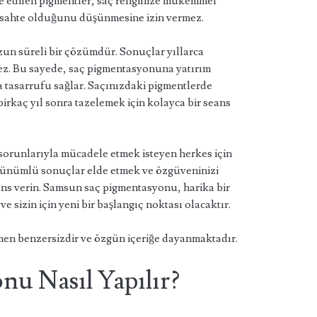
e edilen pigmentler, saç renginize mükemmel
n sahte olduğunu düşünmesine izin vermez.
n süreli bir çözümdür. Sonuçlar yıllarca
ez. Bu sayede, saç pigmentasyonuna yatırım
tasarrufu sağlar. Saçınızdaki pigmentlerde
kaç yıl sonra tazelemek için kolayca bir seans
orunlarıyla mücadele etmek isteyen herkes için
rünümlü sonuçlar elde etmek ve özgüveninizi
şans verin. Samsun saç pigmentasyonu, harika bir
 sizin için yeni bir başlangıç noktası olacaktır.
en benzersizdir ve özgün içeriğe dayanmaktadır.
nu Nasıl Yapılır?