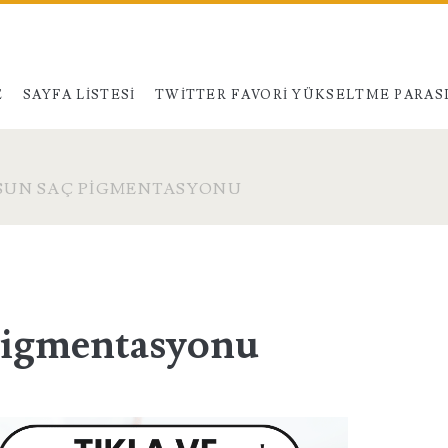
E
SAYFA LISTESI
TWITTER FAVORI YÜKSELTME PARAS
SUN SAÇ PIGMENTASYONU
Pigmentasyonu