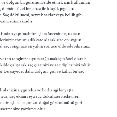
 ve dolgun bir görünüm elde etmek için kullanılan
aç derisine özel bir cihaz ile küçük pigment
r. Saç dökülmesi, seyrek saçlar veya kellik gibi
r çözüm sunmaktadır.
afından yapılmalıdır. İşlem öncesinde, uzman
ç derinizin tonunu dikkate alarak size en uygun
al saç renginize en yakın sonucu elde edebilirsiniz.
ve ten renginize uyum sağlamak için özel olarak
kilde çalışarak saç çizginizi ve saç diplerinizi taklit
. Bu sayede, daha dolgun, gür ve kalıcı bir saç
nlar için uygundur ve herhangi bir yaşta
rıca, saç ekimi veya saç dökülmesi tedavileri
nektir. İşlem, saçınızın doğal görünümünü geri
issetmenize yardımcı olur.