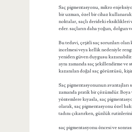
Saç pigmentasyonu, mikro enjeksiyon
bir uzman, özel bir cihaz kullanarak 
noktalar, saçlı derideki eksiklikleri
eder. saçların daha yoğun, dolgun v
Bu tedavi, çeşitli saç sorunları olan 
incelmesi veya kellik nedeniyle ren
yeniden güven duygusu kazanabilir. S
aynı zamanda saç şekillendirme ve s
kazanılan doğal saç görüntüsü, kişi
Saç pigmentasyonunun avantajları sa
zamanda pratik bir çözümdür. Boya v
yöntemlere kıyasla, saç pigmentasy
olarak, saç pigmentasyonu özel bakı
tadını çıkarırken, günlük rutinlerin
saç pigmentasyonu öncesi ve sonras