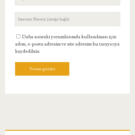
posta
adresiniz
Site
Adresiniz
Daha sonraki yorumlarımda kullanılması için
adım, e-posta adresim ve site adresim bu tarayıcıya
kaydedilsin.
Birincil