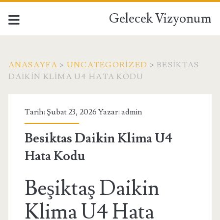
Gelecek Vizyonum
ANASAYFA
>
UNCATEGORIZED
>
BESIKTAS
DAIKIN KLIMA U4 HATA KODU
Tarih: Şubat 23, 2026 Yazar:
admin
Besiktas Daikin Klima U4
Hata Kodu
Beşiktaş Daikin
Klima U4 Hata