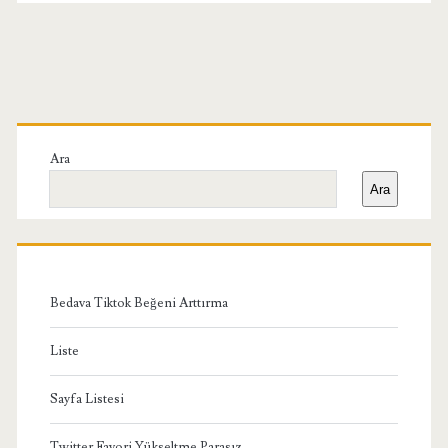
Birincil
Yan
Ara
Ara
Menü
Bedava Tiktok Beğeni Arttırma
Liste
Sayfa Listesi
Twitter Favori Yükseltme Parasız