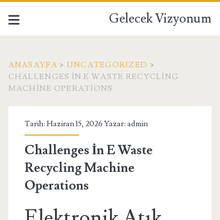
Gelecek Vizyonum
ANASAYFA
>
UNCATEGORIZED
>
CHALLENGES İN E WASTE RECYCLING
MACHINE OPERATIONS
Tarih: Haziran 15, 2026 Yazar:
admin
Challenges İn E Waste
Recycling Machine
Operations
Elektronik Atık