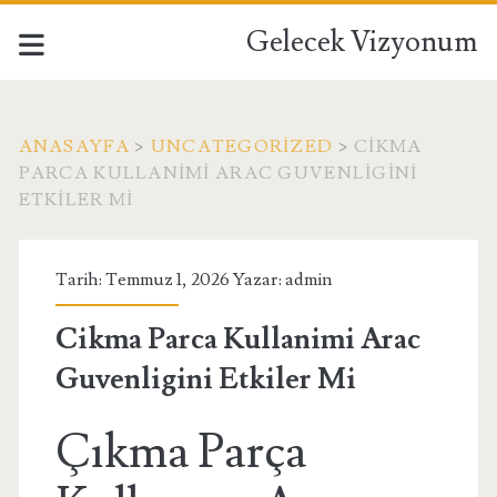
Gelecek Vizyonum
ANASAYFA
>
UNCATEGORIZED
>
CIKMA
PARCA KULLANIMI ARAC GUVENLIGINI
ETKILER MI
Tarih: Temmuz 1, 2026 Yazar:
admin
Cikma Parca Kullanimi Arac
Guvenligini Etkiler Mi
Çıkma Parça