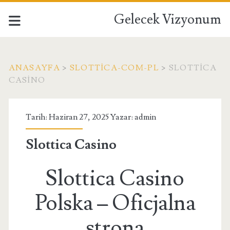
Gelecek Vizyonum
ANASAYFA
>
SLOTTICA-COM-PL
>
SLOTTICA
CASINO
Tarih: Haziran 27, 2025 Yazar:
admin
Slottica Casino
Slottica Casino
Polska – Oficjalna
strona