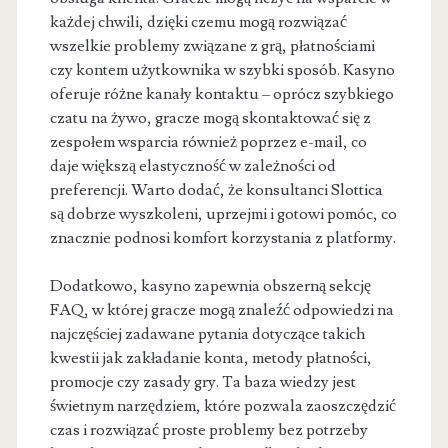
każdej chwili, dzięki czemu mogą rozwiązać
wszelkie problemy związane z grą, płatnościami
czy kontem użytkownika w szybki sposób. Kasyno
oferuje różne kanały kontaktu – oprócz szybkiego
czatu na żywo, gracze mogą skontaktować się z
zespołem wsparcia również poprzez e-mail, co
daje większą elastyczność w zależności od
preferencji. Warto dodać, że konsultanci Slottica
są dobrze wyszkoleni, uprzejmi i gotowi pomóc, co
znacznie podnosi komfort korzystania z platformy.
Dodatkowo, kasyno zapewnia obszerną sekcję
FAQ, w której gracze mogą znaleźć odpowiedzi na
najczęściej zadawane pytania dotyczące takich
kwestii jak zakładanie konta, metody płatności,
promocje czy zasady gry. Ta baza wiedzy jest
świetnym narzędziem, które pozwala zaoszczędzić
czas i rozwiązać proste problemy bez potrzeby