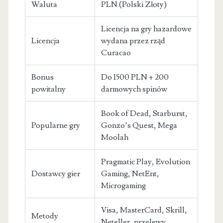
Waluta
PLN (Polski Złoty)
Licencja na gry hazardowe
Licencja
wydana przez rząd
Curacao
Bonus
Do 1500 PLN + 200
powitalny
darmowych spinów
Book of Dead, Starburst,
Popularne gry
Gonzo’s Quest, Mega
Moolah
Pragmatic Play, Evolution
Dostawcy gier
Gaming, NetEnt,
Microgaming
Visa, MasterCard, Skrill,
Metody
Neteller, przelewy