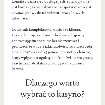
kontaktowania się z obsługą. Jeśli jednak pytanie
jest bardziej skomplikowane, zespół wsparcia jest
zawsze gotowy do udzielenia szczegółowych
informacji.
Dzięki tak kompleksowej obsłudze klienta,
kasyno buduje zaufanie wśród swoich graczy,
zapewniając im poczucie bezpieczeństwa i
pewności, że w razie jakichkolwiek trudności będą
mogli liczyć na szybką pomoc. To istotny element,
który wpływa na ogólną jakość doświadczeń graczy
i zachęca ich do dalszego korzystania z oferty
kasyna.
Dlaczego warto
wybrać to kasyno?